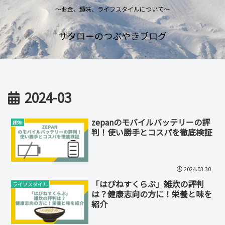
～お金、趣味、ライフスタイルについて～
サタローのつぶやきブログ
2024-03
zepanのモバイルバッテリーの評
趣味
判！使い勝手とコスパを徹底検証
2024.03.30
「はぴねすくらぶ」雑炊の評判
ライフスタイル
は？健康志向の方に！栄養と味を
紹介