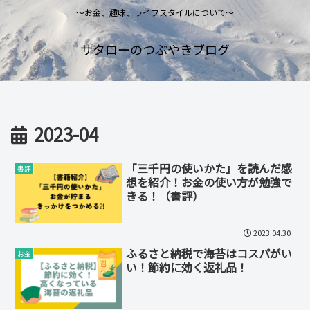
～お金、趣味、ライフスタイルについて～
サタローのつぶやきブログ
2023-04
「三千円の使いかた」を読んだ感
書評
想を紹介！お金の使い方が勉強で
きる！（書評）
2023.04.30
ふるさと納税で海苔はコスパがい
お金
い！節約に効く返礼品！