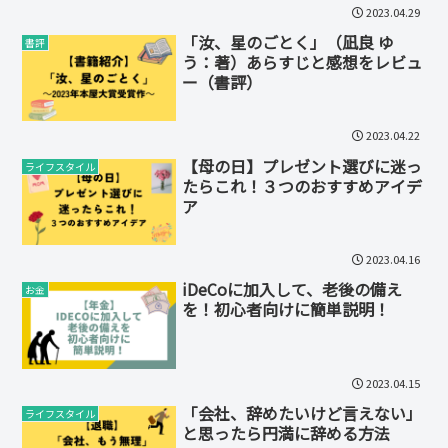
2023.04.29
「汝、星のごとく」（凪良 ゆ
書評
う：著）あらすじと感想をレビュ
ー（書評）
2023.04.22
【母の日】プレゼント選びに迷っ
ライフスタイル
たらこれ！３つのおすすめアイデ
ア
2023.04.16
iDeCoに加入して、老後の備え
お金
を！初心者向けに簡単説明！
2023.04.15
「会社、辞めたいけど言えない」
ライフスタイル
と思ったら円満に辞める方法