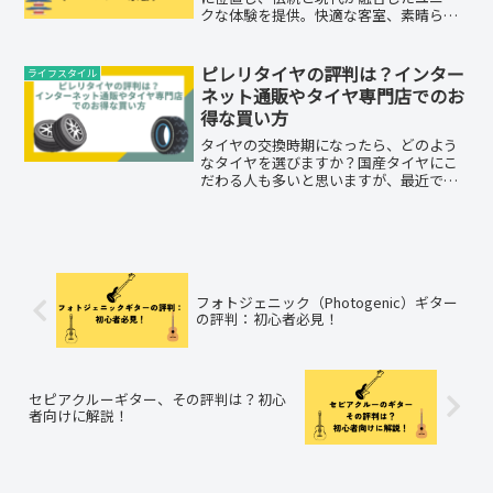
クな体験を提供。快適な客室、素晴らし
いサービス、地元の料理を堪能。京都旅
行の滞在先として最適。詳細は当ブログ
をご覧ください。
ピレリタイヤの評判は？インター
ライフスタイル
ネット通販やタイヤ専門店でのお
得な買い方
タイヤの交換時期になったら、どのよう
なタイヤを選びますか？国産タイヤにこ
だわる人も多いと思いますが、最近では
海外のタイヤメーカーも注目されていま
す。その中でも、イタリア発の高性能ス
ポーツタイヤとして有名なのが、ピレリ
タイヤです。ピレリタイヤ...
フォトジェニック（Photogenic）ギター
の評判：初心者必見！
セピアクルーギター、その評判は？初心
者向けに解説！