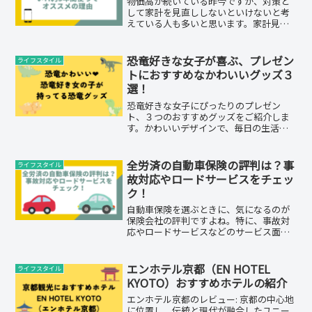
物価高が続いている昨今ですが、対策と
して家計を見直ししないといけないと考
えている人も多いと思います。家計見直
しでは「固定費」の削減から始めるのが
第一です。その固定費の中で、通信費
（スマホ代）の削減になる、「楽天モバ
恐竜好きな女子が喜ぶ、プレゼン
ライフスタイル
イル」を紹介します。実際に...
トにおすすめなかわいいグッズ３
選！
恐竜好きな女子にぴったりのプレゼン
ト、３つのおすすめグッズをご紹介しま
す。かわいいデザインで、毎日の生活を
楽しく彩ります。恐竜グッズで笑顔を届
けましょう。詳細は記事でチェック！
全労済の自動車保険の評判は？事
ライフスタイル
故対応やロードサービスをチェッ
ク！
自動車保険を選ぶときに、気になるのが
保険会社の評判ですよね。特に、事故対
応やロードサービスなどのサービス面
は、実際に利用するまでわからないこと
が多いので、不安に感じる方も多いので
はないでしょうか。そこで今回は、全労
エンホテル京都（EN HOTEL
ライフスタイル
済の自動車保険の評判につい...
KYOTO）おすすめホテルの紹介
エンホテル京都のレビュー: 京都の中心地
に位置し、伝統と現代が融合したユニー