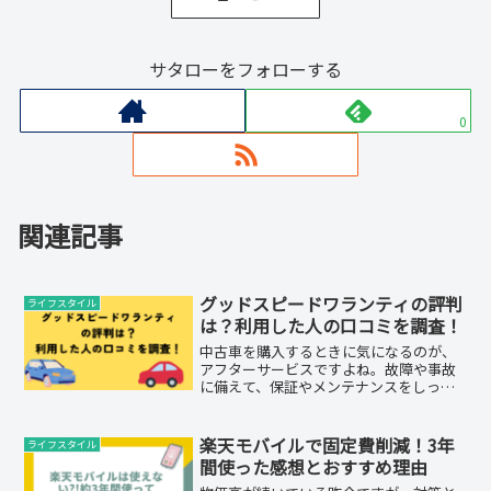
サタローをフォローする
0
関連記事
グッドスピードワランティの評判
ライフスタイル
は？利用した人の口コミを調査！
中古車を購入するときに気になるのが、
アフターサービスですよね。故障や事故
に備えて、保証やメンテナンスをしっか
りと受けられるかどうかは、安心して車
を乗り続けるために重要なポイントで
す。そこで今回は、中古車販売店グッド
楽天モバイルで固定費削減！3年
ライフスタイル
スピードの独自のアフターサ...
間使った感想とおすすめ理由