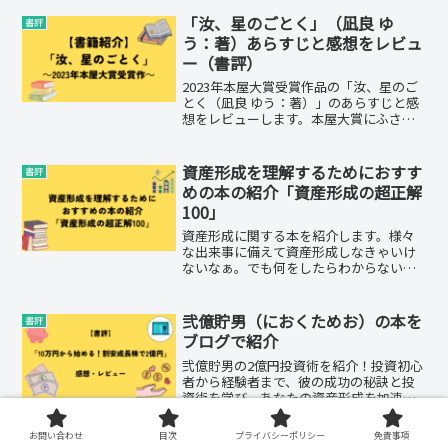
「汝、星のごとく」（凪良 ゆ
書評
う：著）あらすじと感想をレビュ
ー（書評）
2023年本屋大賞受賞作品の「汝、星のご
とく（凪良 ゆう：著）」のあらすじと感
想をレビューします。本屋大賞にふさわ
しい、読み応えのある作品なので、要チ
ェックです！
資産形成を理解するためにおすす
書評
めの本の紹介「資産形成の超正解
100」
資産形成に関する本を紹介します。様々
な出来事に備えて資産形成しなきゃいけ
ないなぁ。でも何をしたらわからないな
ぁ・・・。「資産形成ってよく聞くけ
ど、結局なにすればわからない」という
人は多いと思います。紹介する本は、鈴
弐億貯男（におくためお）の本を
書評
木さや子：著「資産形成の超...
ブログで紹介
弐億貯男の2億円投資術を紹介！投資初心
者から経験者まで、彼の成功の秘訣と投
資術を学び、あなたの資産形成を加速さ
せるためのガイド。
お問い合わせ
目次
プライバシーポリシー
免責事項