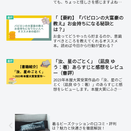
ても、ちょっと怪しさを感じますよね⁈
でも、そんな方法があるんです！投資ブ
ロガー「NightWalker（ナイトウォーカ
ー）」の投資法「最強のインデックス投
「【要約】『バビロンの大富豪の
書評
資」が学べる本...
教え』お金持ちになる秘訣と
は？」
お金ってどうやったら貯まるのか、意識
すべきところを教えてくれるオススメ
本。読めば今日から行動が変わる？
「汝、星のごとく」（凪良 ゆ
書評
う：著）あらすじと感想をレビュ
ー（書評）
2023年本屋大賞受賞作品の「汝、星のご
とく（凪良 ゆう：著）」のあらすじと感
想をレビューします。本屋大賞にふさわ
しい、読み応えのある作品なので、要チ
ェックです！
着るビーズクッションの口コミ・評判
は？魅力と快適さを徹底解説！