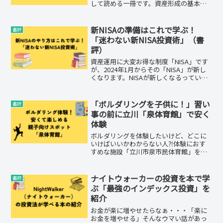
して読める一冊です。資産形成の基本か
ら始まり、お金を増やす秘訣まで詳しく
解説。投資の基本を学びながら、自分の
資産を増やす方法を探しましょう。この
新NISAの準備はこれで学ぶ！
書評
本を読むことで、あなたの未来はきっと
「迷わない新NISA投資術」（書
変わるでしょう。
評）
資産運用に大変お得な制度「NISA」です
が、2024年1月からその「NISA」が新し
くなります。NISAが新しくなるっていう
けどそもそもよくわからないNISAで資産
運用しているけど新しくなったらどうし
たらいいのかなぁNISAがよくわからな
「ボルダリングを子供に！」習い
書評
い...
事の前に立川「泉体育館」で安く
体験
ボルダリングを体験したいけど、どこに
いけばいいかわからない人⁈体験におす
すめな施設「立川市泉市民体育館」を紹
介します。気軽に利用できるのでおすす
めですよ！
ナイトウォーカーの投資を本で学
書評
ぶ「最強のインデックス投資」を
紹介
お金が楽に増やせたらなぁ・・・「楽に
お金を増やせる」そんなウマい話があっ